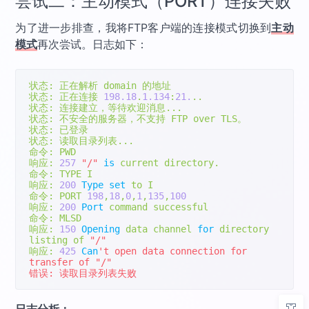
尝试二：主动模式（PORT）连接失败
为了进一步排查，我将FTP客户端的连接模式切换到
主动
模式
再次尝试。日志如下：
状态:
正在解析
 domain 
的地址
状态:
正在连接
198.18
.
1.134
:
21.
..
状态:
连接建立，等待欢迎消息...
状态:
不安全的服务器，不支持
 FTP over TLS
。
状态:
已登录
状态:
读取目录列表...
命令:
响应:
257
"/"
is
 current directory
.
命令:
响应:
200
Type
set
命令:
 PORT 
198
,
18
,
0
,
1
,
135
,
100
响应:
200
Port
命令:
响应:
150
Opening
 data channel 
for
 directory 
listing of 
"/"
响应:
425
Can
't open data connection for 
transfer of "/"

错误: 读取目录列表失败
日志分析：