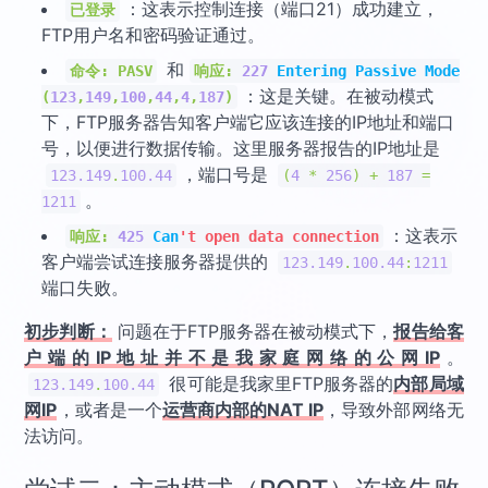
：这表示控制连接（端口21）成功建立，
已登录
FTP用户名和密码验证通过。
和
命令:
PASV
响应:
227
Entering
Passive
Mode
：这是关键。在被动模式
(
123
,
149
,
100
,
44
,
4
,
187
)
下，FTP服务器告知客户端它应该连接的IP地址和端口
号，以便进行数据传输。这里服务器报告的IP地址是
，端口号是
123.149
.
100.44
(
4
*
256
)
+
187
=
。
1211
：这表示
响应:
425
Can
't open data connection
客户端尝试连接服务器提供的
123.149
.
100.44
:
1211
端口失败。
初步判断：
问题在于FTP服务器在被动模式下，
报告给客
户端的IP地址并不是我家庭网络的公网IP
。
很可能是我家里FTP服务器的
内部局域
123.149
.
100.44
网IP
，或者是一个
运营商内部的NAT IP
，导致外部网络无
法访问。