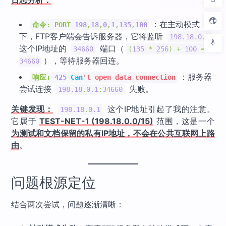
：在主动模式
命令:
PORT
198
,
18
,
0
,
1
,
135
,
100
下，FTP客户端会告诉服务器，它将监听
198.18
.
0.1
这个IP地址的
端口（
34660
(
135
*
256
)
+
100
=
），等待服务器回连。
34660
：服务器
响应:
425
Can
't open data connection
尝试连接
失败。
198.18
.
0.1
:
34660
关键发现：
这个IP地址引起了我的注意。
198.18
.
0.1
它属于
TEST-NET-1 (198.18.0.0/15)
范围，这是一个
为测试和文档保留的私有IP地址，不会在公共互联网上路
由
。
问题根源定位
结合两次尝试，问题逐渐清晰：