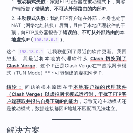
被动模式失败
：家庭FTP服务器在被动模式下，向客
户端报告了
错误的、不可从外部路由的内部IP
。
主动模式失败
：我的FTP客户端在外部，本身也处于
NAT（网络地址转换）后面，且由于本地代理软件的干
预，向FTP服务器报告了
错误的、不可从外部路由的本
地虚拟IP (
)
。
198.18
.
0.1
这个
让我联想到了最近的软件更新。我回
198.18
.
0.1
想起，我最近将本地的代理软件从
Clash 切换到了
Clash Verge
。这个IP正是Clash Verge在**虚拟网卡模
式（TUN Mode）**下可能创建的虚拟网卡IP。
结论：
问题的根本原因在于
本地客户端的代理软件
（Clash Verge）以虚拟网卡模式运行时，干扰了FTP客
户端获取并报告自身正确IP的能力
，导致无论主动模式还
是被动模式，数据连接都因IP地址不匹配而无法建立。
解决方案