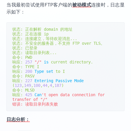
当我最初尝试使用FTP客户端的
被动模式
连接时，日志显
示如下：
状态:
正在解析
 domain 
的地址
状态:
正在连接
状态:
连接建立，等待欢迎消息...
状态:
不安全的服务器，不支持
 FTP over TLS
。
状态:
已登录
状态:
读取目录列表...
命令:
响应:
257
"/"
is
 current directory
.
命令:
响应:
200
Type
set
命令:
响应:
227
Entering
Passive
Mode
(
123
,
149
,
100
,
44
,
4
,
187
)
命令:
响应:
425
Can
't open data connection for 
transfer of "/"

错误: 读取目录列表失败
日志分析：